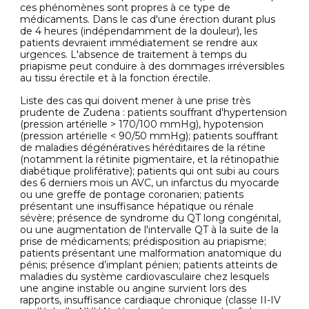
ces phénomènes sont propres à ce type de
médicaments. Dans le cas d'une érection durant plus
de 4 heures (indépendamment de la douleur), les
patients devraient immédiatement se rendre aux
urgences. L'absence de traitement à temps du
priapisme peut conduire à des dommages irréversibles
au tissu érectile et à la fonction érectile.
Liste des cas qui doivent mener à une prise très
prudente de Zudena : patients souffrant d'hypertension
(pression artérielle > 170/100 mmHg), hypotension
(pression artérielle < 90/50 mmHg); patients souffrant
de maladies dégénératives héréditaires de la rétine
(notamment la rétinite pigmentaire, et la rétinopathie
diabétique proliférative); patients qui ont subi au cours
des 6 derniers mois un AVC, un infarctus du myocarde
ou une greffe de pontage coronarien; patients
présentant une insuffisance hépatique ou rénale
sévère; présence de syndrome du QT long congénital,
ou une augmentation de l'intervalle QT à la suite de la
prise de médicaments; prédisposition au priapisme;
patients présentant une malformation anatomique du
pénis; présence d’implant pénien; patients atteints de
maladies du système cardiovasculaire chez lesquels
une angine instable ou angine survient lors des
rapports, insuffisance cardiaque chronique (classe II-IV