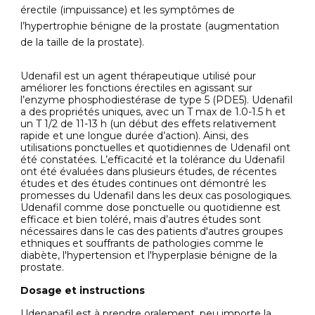
érectile (impuissance) et les symptômes de
l’hypertrophie bénigne de la prostate (augmentation
de la taille de la prostate).
Udenafil est un agent thérapeutique utilisé pour
améliorer les fonctions érectiles en agissant sur
l’enzyme phosphodiestérase de type 5 (PDE5). Udenafil
a des propriétés uniques, avec un T max de 1.0-1.5 h et
un T 1/2 de 11-13 h (un début des effets relativement
rapide et une longue durée d’action). Ainsi, des
utilisations ponctuelles et quotidiennes de Udenafil ont
été constatées. L’efficacité et la tolérance du Udenafil
ont été évaluées dans plusieurs études, de récentes
études et des études continues ont démontré les
promesses du Udenafil dans les deux cas posologiques.
Udenafil comme dose ponctuelle ou quotidienne est
efficace et bien toléré, mais d’autres études sont
nécessaires dans le cas des patients d'autres groupes
ethniques et souffrants de pathologies comme le
diabète, l'hypertension et l'hyperplasie bénigne de la
prostate.
Dosage et instructions
Udenanafil est à prendre oralement, peu importe la