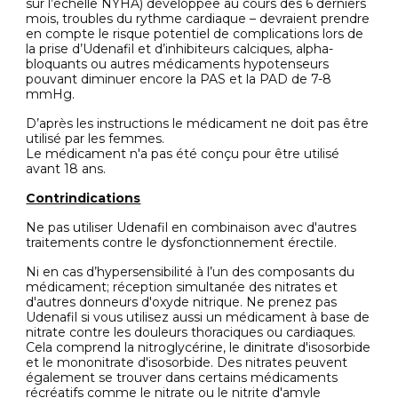
sur l’échelle NYHA) développée au cours des 6 derniers
mois, troubles du rythme cardiaque – devraient prendre
en compte le risque potentiel de complications lors de
la prise d’Udenafil et d’inhibiteurs calciques, alpha-
bloquants ou autres médicaments hypotenseurs
pouvant diminuer encore la PAS et la PAD de 7-8
mmHg.
D’après les instructions le médicament ne doit pas être
utilisé par les femmes.
Le médicament n'a pas été conçu pour être utilisé
avant 18 ans.
Contrindications
Ne pas utiliser Udenafil en combinaison avec d'autres
traitements contre le dysfonctionnement érectile.
Ni en cas d’hypersensibilité à l’un des composants du
médicament; réception simultanée des nitrates et
d'autres donneurs d'oxyde nitrique. Ne prenez pas
Udenafil si vous utilisez aussi un médicament à base de
nitrate contre les douleurs thoraciques ou cardiaques.
Cela comprend la nitroglycérine, le dinitrate d'isosorbide
et le mononitrate d'isosorbide. Des nitrates peuvent
également se trouver dans certains médicaments
récréatifs comme le nitrate ou le nitrite d'amyle