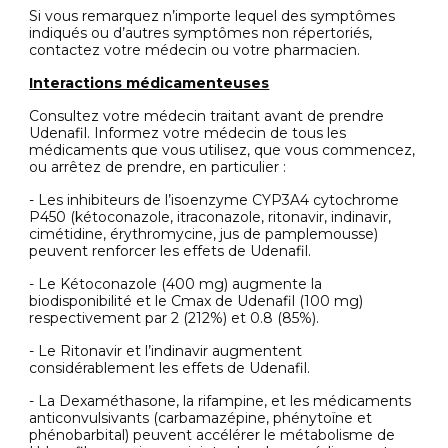
Si vous remarquez n’importe lequel des symptômes
indiqués ou d’autres symptômes non répertoriés,
contactez votre médecin ou votre pharmacien.
Interactions médicamenteuses
Consultez votre médecin traitant avant de prendre
Udenafil. Informez votre médecin de tous les
médicaments que vous utilisez, que vous commencez,
ou arrêtez de prendre, en particulier :
- Les inhibiteurs de l’isoenzyme CYP3A4 cytochrome
P450 (kétoconazole, itraconazole, ritonavir, indinavir,
cimétidine, érythromycine, jus de pamplemousse)
peuvent renforcer les effets de Udenafil.
- Le Kétoconazole (400 mg) augmente la
biodisponibilité et le Cmax de Udenafil (100 mg)
respectivement par 2 (212%) et 0.8 (85%).
- Le Ritonavir et l’indinavir augmentent
considérablement les effets de Udenafil.
- La Dexaméthasone, la rifampine, et les médicaments
anticonvulsivants (carbamazépine, phénytoïne et
phénobarbital) peuvent accélérer le métabolisme de