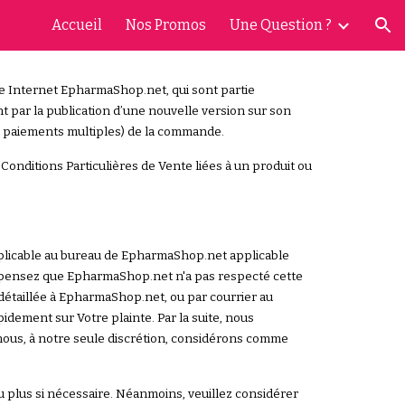
Accueil
Nos Promos
Une Question ?
ion
te Internet EpharmaShop.net, qui sont partie
t par la publication d’une nouvelle version sur son
de paiements multiples) de la commande.
onditions Particulières de Vente liées à un produit ou
pplicable au bureau de EpharmaShop.net applicable
s pensez que EpharmaShop.net n'a pas respecté cette
détaillée à EpharmaShop.net, ou par courrier au
dement sur Votre plainte. Par la suite, nous
ous, à notre seule discrétion, considérons comme
plus si nécessaire. Néanmoins, veuillez considérer