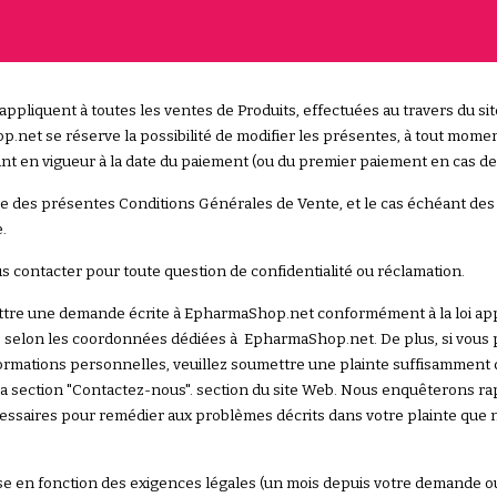
ip to main content
Skip to navigat
ppliquent à toutes les ventes de Produits, effectuées au travers du si
.net se réserve la possibilité de modifier les présentes, à tout momen
étant en vigueur à la date du paiement (ou du premier paiement en cas 
le des présentes Conditions Générales de Vente, et le cas échéant des C
e.
 contacter pour toute question de confidentialité ou réclamation.
mettre une demande écrite à EpharmaShop.net conformément à la loi a
eb, selon les coordonnées dédiées à EpharmaShop.net. De plus, si vou
nformations personnelles, veuillez soumettre une plainte suffisamment 
section "Contactez-nous". section du site Web. Nous enquêterons rapi
ssaires pour remédier aux problèmes décrits dans votre plainte que n
 en fonction des exigences légales (un mois depuis votre demande ou 