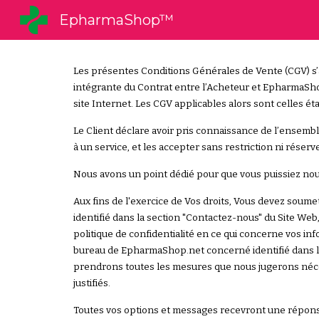
EpharmaShop™
Sk
Les présentes Conditions Générales de Vente (CGV) s’a
intégrante du Contrat entre l’Acheteur et EpharmaShop
site Internet. Les CGV applicables alors sont celles 
Le Client déclare avoir pris connaissance de l’ensemb
à un service, et les accepter sans restriction ni réserv
Nous avons un point dédié pour que vous puissiez nous
Aux fins de l'exercice de Vos droits, Vous devez sou
identifié dans la section "Contactez-nous" du Site W
politique de confidentialité en ce qui concerne vos i
bureau de EpharmaShop.net concerné identifié dans la 
prendrons toutes les mesures que nous jugerons néce
justifiés.
Toutes vos options et messages recevront une réponse