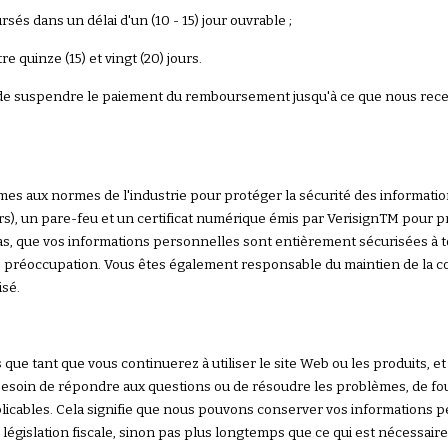
és dans un délai d'un (10 - 15) jour ouvrable ;
quinze (15) et vingt (20) jours.
 de suspendre le paiement du remboursement jusqu'à ce que nous recev
 aux normes de l'industrie pour protéger la sécurité des information
rs), un pare-feu et un certificat numérique émis par VerisignTM pour 
as, que vos informations personnelles sont entièrement sécurisées à 
 préoccupation. Vous êtes également responsable du maintien de la co
isé.
 tant que vous continuerez à utiliser le site Web ou les produits, et 
esoin de répondre aux questions ou de résoudre les problèmes, de fou
plicables. Cela signifie que nous pouvons conserver vos informations
 législation fiscale, sinon pas plus longtemps que ce qui est nécessair