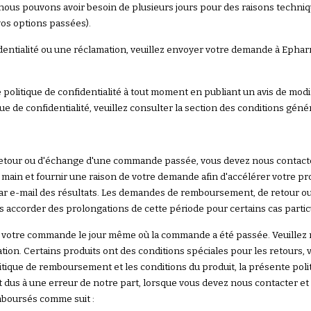
ous pouvons avoir besoin de plusieurs jours pour des raisons techni
vos options passées).
fidentialité ou une réclamation, veuillez envoyer votre demande à Epha
politique de confidentialité à tout moment en publiant un avis de modifi
ue de confidentialité, veuillez consulter la section des conditions gé
our ou d'échange d'une commande passée, vous devez nous contacter 
 main et fournir une raison de votre demande afin d'accélérer votre
ar e-mail des résultats. Les demandes de remboursement, de retour ou
accorder des prolongations de cette période pour certains cas particul
otre commande le jour même où la commande a été passée. Veuillez no
n. Certains produits ont des conditions spéciales pour les retours, ve
itique de remboursement et les conditions du produit, la présente pol
nt dus à une erreur de notre part, lorsque vous devez nous contacter e
boursés comme suit :