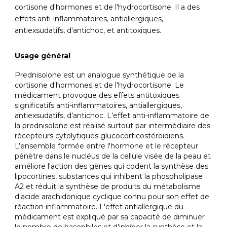
cortisone d'hormones et de l'hydrocortisone. Il a des
effets anti-inflammatoires, antiallergiques,
antiexsudatifs, d'antichoc, et antitoxiques.
Usage général
Prednisolone est un analogue synthétique de la
cortisone d'hormones et de l'hydrocortisone. Le
médicament provoque des effets antitoxiques
significatifs anti-inflammatoires, antiallergiques,
antiexsudatifs, d’antichoc. L'effet anti-inflammatoire de
la prednisolone est réalisé surtout par intermédiaire des
récepteurs cytolytiques glucocorticostéroïdiens.
L’ensemble formée entre l'hormone et le récepteur
pénètre dans le nucléus de la cellule visée de la peau et
améliore l'action des gènes qui codent la synthèse des
lipocortines, substances qui inhibent la phospholipase
A2 et réduit la synthèse de produits du métabolisme
d'acide arachidonique cyclique connu pour son effet de
réaction inflammatoire. L'effet antiallergique du
médicament est expliqué par sa capacité de diminuer
le nombre de basophiles et d’inhiber la synthèse et la