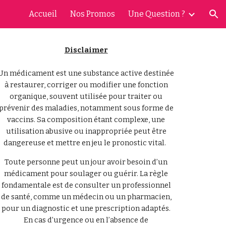
Accueil
Nos Promos
Une Question ?
ion
Disclaimer
Un médicament est une substance active destinée
à restaurer, corriger ou modifier une fonction
organique, souvent utilisée pour traiter ou
prévenir des maladies, notamment sous forme de
vaccins. Sa composition étant complexe, une
utilisation abusive ou inappropriée peut être
dangereuse et mettre en jeu le pronostic vital.
Toute personne peut un jour avoir besoin d’un
médicament pour soulager ou guérir. La règle
fondamentale est de consulter un professionnel
de santé, comme un médecin ou un pharmacien,
pour un diagnostic et une prescription adaptés.
En cas d’urgence ou en l’absence de